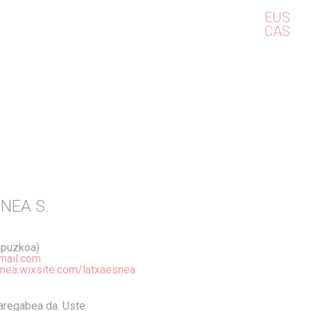
EUS
CAS
NEA S.
ipuzkoa)
mail.com
snea.wixsite.com/latxaesnea
paregabea da. Uste