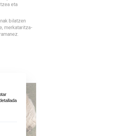
itzea eta
nak bilatzen
e, merkataritza-
eramanez.