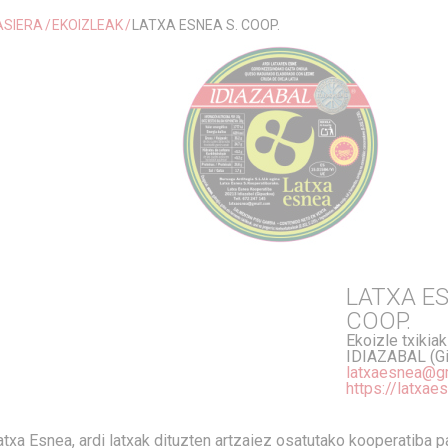
ASIERA
EKOIZLEAK
LATXA ESNEA S. COOP.
LATXA ES
COOP.
Ekoizle txikiak
IDIAZABAL (G
latxaesnea@g
https://latxae
atxa Esnea, ardi latxak dituzten artzaiez osatutako kooperatiba 