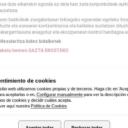
soa dute elkarrekin egonda ez dela hain zaila konponbideak aurk
auzatzea.
uren bazkideak ziurgabetasun txikiagoko egoeratan egoteko tres
ituzte eta esnearen kontzentrazioa eta kalitatea sustatzen dituzt
rakargarritasuna areagotuz eta ekoizpenaren kontrol handiagoa 
 Mezularitza bidez bidalketak
akatu hemen GAZTA EROSTEKO