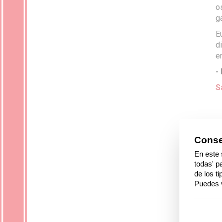
o
g
E
d
e
-
S