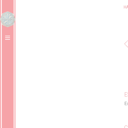
H
E
E
C