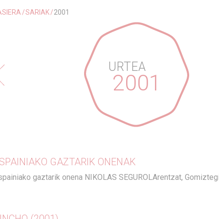
ASIERA
SARIAK
2001
URTEA
2001
SPAINIAKO GAZTARIK ONENAK
spainiako gaztarik onena NIKOLAS SEGUROLArentzat, Gomiztegi
INCHO (2001)