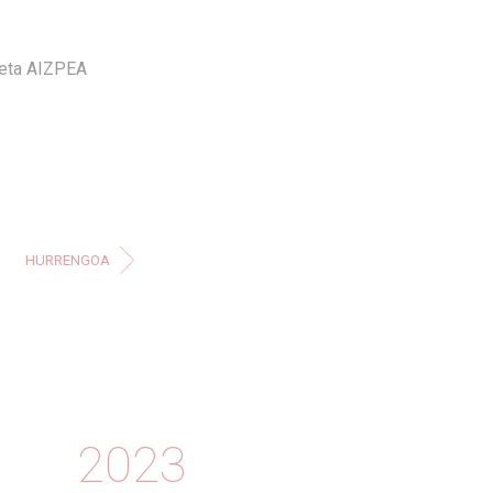
 eta AIZPEA
HURRENGOA
2023