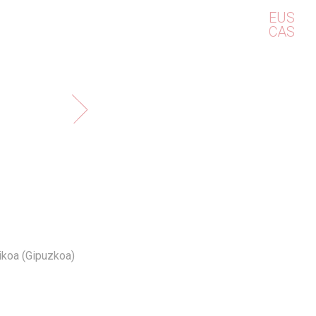
EUS
CAS
koa (Gipuzkoa)