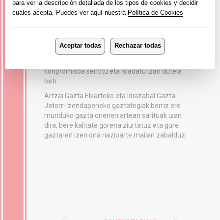
bizitza egiteko ametsa bete dutela. Bere ardi
latxak Zeraingo belardietan bazkatzen dira
neguan, gaztandegiaren ondoan, udako
hilabeteetan aldiz, Aralarko larreetara igotzen
direlarik hurrengo negura arte. Esan beharra
dago, bai Jonek eta bai Martinak lanbide
aintzindari honengatik benetako pasioa eta
konpromisoa sentitu eta isladatu izan dutela
beti.
Artzai Gazta Elkarteko eta Idiazabal Gazta
Jatorri Izendapeneko gaztategiak berriz ere
munduko gazta onenen artean sarituak izan
dira, bere kalitate gorena ziurtatuz eta gure
gaztaren izen ona nazioarte mailan zabalduz.