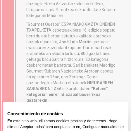
gaztagileek eta Artzai Gaztako bazkideek,
hirugarren saria/brontzea eskuratu dute Ketuen
kategorian Madrilen
“Gourmet Quesos” ESPAINIAKO GAZTA ONENEN
TXAPELKETA ospetsuak bere 16. edizioa ospatu
berri du eta bertan estatuko kalitate goreneko
gaztak egon dira,
José Luis Martín
gaztagile
maisuaren zuzendaritzapean. Parte-hartzeak
erabateko arrakasta lortu du, 800 gazta baino
gehiago bildu baitira hitzordura, 20 kategoria
desberdinetan banatuta. Sari banaketa Madrilgo
Gourmet Klubaren Nazioarteko Aretoan ospatu
da apirilaren 16an, non Zeraingo Garoa
gaztandegiko Martina eta Jonek
HIRUGARREN
SARIA/BRONTZEA
eskuratu duten
“Ketuen”
kategorian
euren Idiazabal baserrikoa
gaztarekin.
Garrantzitsua litzateke azpimarratzea,
Aizkorriko mendilerroaren azpian dagoen herri
txiki batean kokatutako gaztandegi tradizional
honetan, bi artzain gazte hauek lurrari lotutako