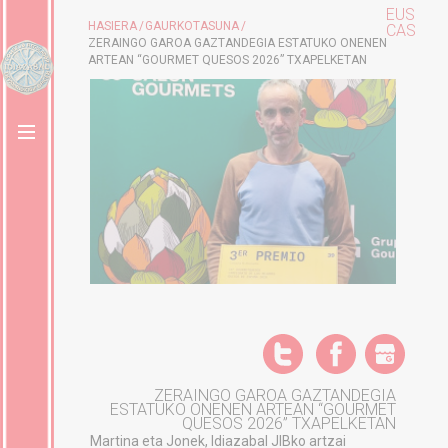
EUS
HASIERA
GAURKOTASUNA
CAS
ZERAINGO GAROA GAZTANDEGIA ESTATUKO ONENEN
ARTEAN “GOURMET QUESOS 2026” TXAPELKETAN
ZERAINGO GAROA GAZTANDEGIA
ESTATUKO ONENEN ARTEAN “GOURMET
QUESOS 2026” TXAPELKETAN
Martina eta Jonek, Idiazabal JIBko artzai